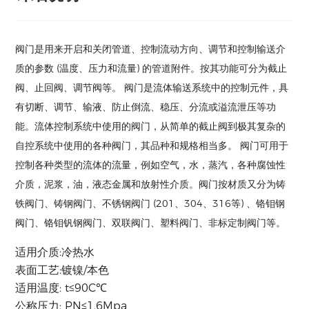
阀门是用来开启和关闭管道、控制流动方向、调节和控制输送介
质的参数 (温度、压力和流量) 的管道附件。按其功能可分为截止
阀、止回阀、调节阀等。 阀门是流体输送系统中的控制元件，具
有切断、调节、输液、防止倒流、稳压、分流或溢流泄压等功
能。流体控制系统中使用的阀门，从简单的截止阀到极其复杂的
自控系统中使用的各种阀门，其品种和规格相当多。 阀门可用于
控制各种类型的流体的流量，例如空气，水，蒸汽，各种腐蚀性
介质，泥浆，油，液态金属和放射性介质。阀门按材质又分为铸
铁阀门、铸钢阀门、不锈钢阀门 (201、304、316等) 、铬钼钢
阀门、铬钼钒钢阀门、双联阀门、塑料阀门、非标定制阀门等。
适用介质:冷热水
表面工艺:镀镍/本色
适用温度: t≤90C℃
公称压力: PN≤1.6Mpa