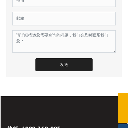
发送
(0086)576-87461580
info@cnkingston.com