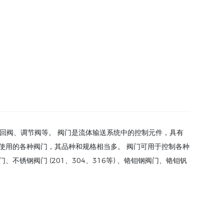
止回阀、调节阀等。 阀门是流体输送系统中的控制元件，具有
使用的各种阀门，其品种和规格相当多。 阀门可用于控制各种
钢阀门 (201、304、316等) 、铬钼钢阀门、铬钼钒