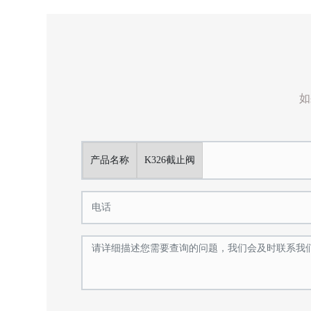
如
产品名称
K326截止阀