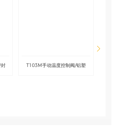
铝塑
T105手动恒温阀/内导线