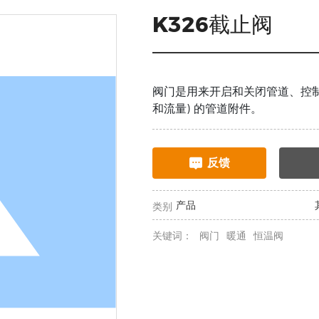
K326截止阀
阀门是用来开启和关闭管道、控制
和流量) 的管道附件。
反馈
产品
类别
关键词：
阀门
暖通
恒温阀