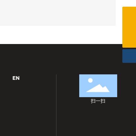
(0086)576-87461580
info@cnkingston.com
EN
扫一扫