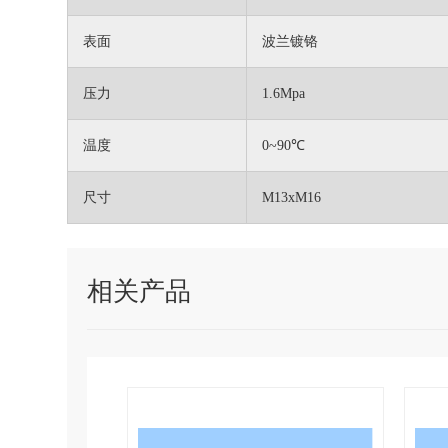
表面
波兰镀铬
压力
1.6Mpa
温度
0~90℃
尺寸
M13xM16
相关产品