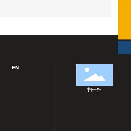
(0086)576-87461580
info@cnkingston.com
EN
扫一扫