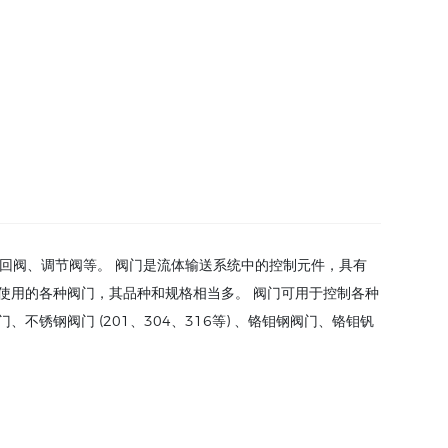
止回阀、调节阀等。 阀门是流体输送系统中的控制元件，具有
使用的各种阀门，其品种和规格相当多。 阀门可用于控制各种
钢阀门 (201、304、316等) 、铬钼钢阀门、铬钼钒