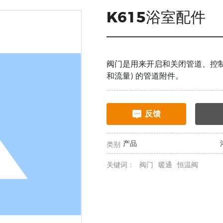
K615浴室配件
阀门是用来开启和关闭管道、控制
和流量) 的管道附件。
反馈
产品
类别
关键词：
阀门
暖通
恒温阀