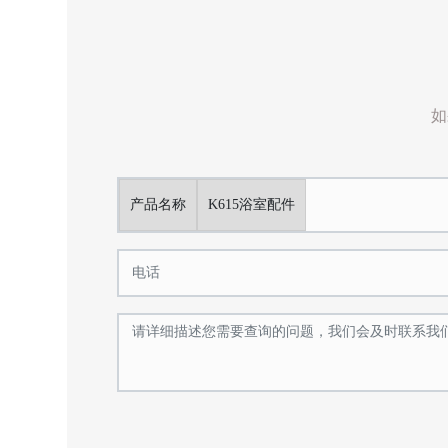
如
产品名称
K615浴室配件