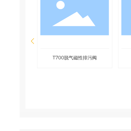
度控制阀
T700脱气磁性排污阀