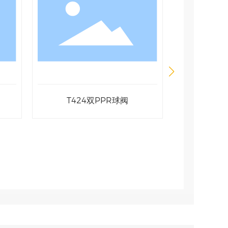
T424双PPR球阀
T