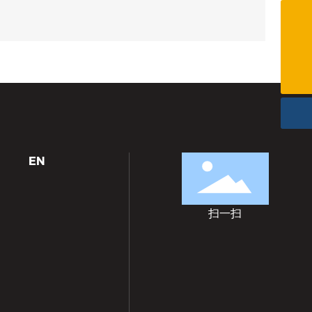
(0086)576-87461580
info@cnkingston.com
EN
扫一扫