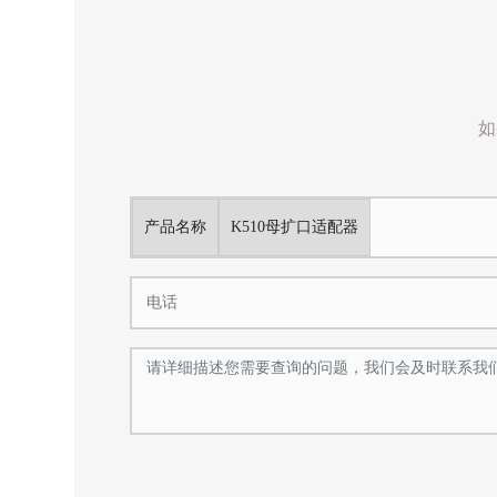
如
产品名称
K510母扩口适配器