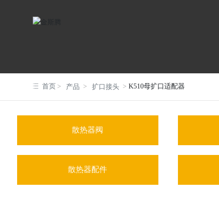
首页
K510母扩口适配器
产品
扩口接头
散热器阀
散热器配件