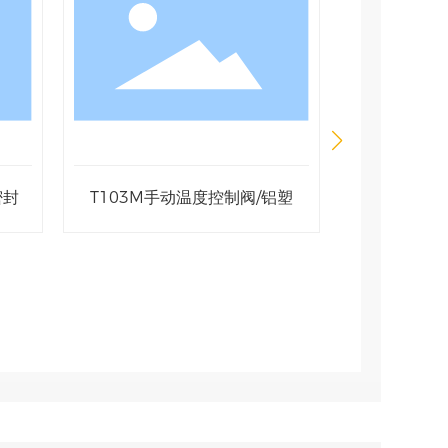
铝塑
T105手动恒温阀/内导线