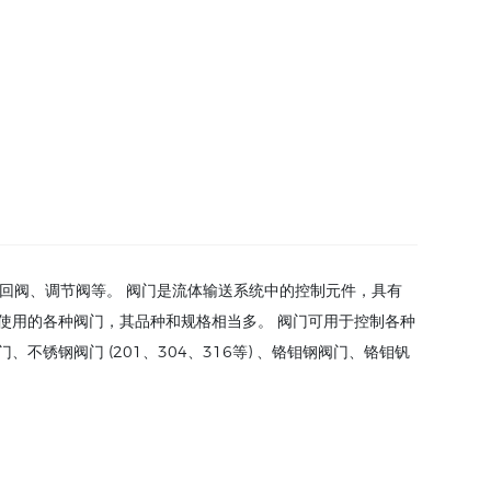
止回阀、调节阀等。 阀门是流体输送系统中的控制元件，具有
使用的各种阀门，其品种和规格相当多。 阀门可用于控制各种
钢阀门 (201、304、316等) 、铬钼钢阀门、铬钼钒